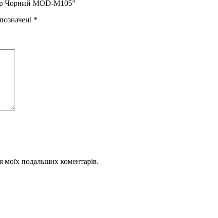
колір Чорний MOD-M105”
 позначені
*
для моїх подальших коментарів.