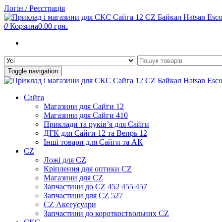
Skip
Логін / Реєстрація
to
the
0
Корзина
0.00 грн.
content
Toggle navigation
Сайга
Магазини для Сайги 12
Магазини для Сайги 410
Приклади та руків’я для Сайги
ДГК для Сайги 12 та Вепрь 12
Інші товари для Сайги та АК
CZ
Ложі для CZ
Кріплення для оптики CZ
Магазини для CZ
Запчастини до CZ 452 455 457
Запчастини для CZ 527
CZ Аксеусуари
Запчастини до короткоствольних CZ