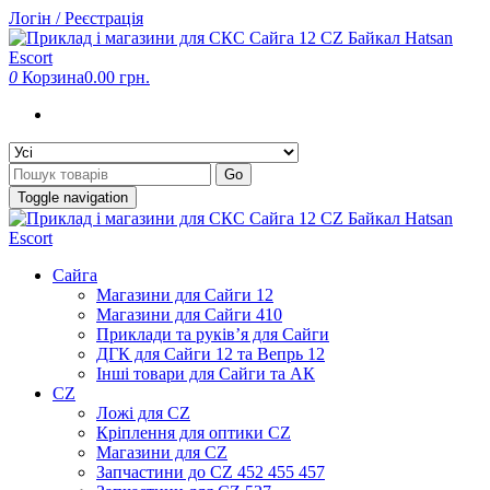
Skip
Логін / Реєстрація
to
the
content
0
Корзина
0.00 грн.
Go
Toggle navigation
Сайга
Магазини для Сайги 12
Магазини для Сайги 410
Приклади та руків’я для Сайги
ДГК для Сайги 12 та Вепрь 12
Інші товари для Сайги та АК
CZ
Ложі для CZ
Кріплення для оптики CZ
Магазини для CZ
Запчастини до CZ 452 455 457