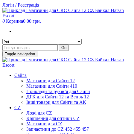
Skip
Логін / Реєстрація
to
the
content
0
Корзина
0.00 грн.
Go
Toggle navigation
Сайга
Магазини для Сайги 12
Магазини для Сайги 410
Приклади та руків’я для Сайги
ДГК для Сайги 12 та Вепрь 12
Інші товари для Сайги та АК
CZ
Ложі для CZ
Кріплення для оптики CZ
Магазини для CZ
Запчастини до CZ 452 455 457