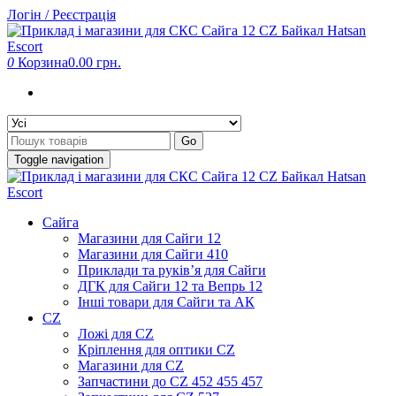
Skip
Логін / Реєстрація
to
the
content
0
Корзина
0.00 грн.
Go
Toggle navigation
Сайга
Магазини для Сайги 12
Магазини для Сайги 410
Приклади та руків’я для Сайги
ДГК для Сайги 12 та Вепрь 12
Інші товари для Сайги та АК
CZ
Ложі для CZ
Кріплення для оптики CZ
Магазини для CZ
Запчастини до CZ 452 455 457