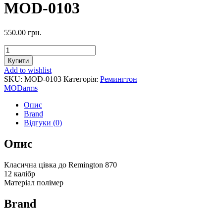
MOD-0103
550.00
грн.
Цівка
до
Купити
Remington
Add to wishlist
870
SKU:
MOD-0103
Категорія:
Ремингтон
полімер
MODarms
Mod
Arms
Опис
12
Brand
калібр
Відгуки (0)
MOD-
0103
Опис
quantity
Класична цівка до Remington 870
12 калібр
Матеріал полімер
Brand