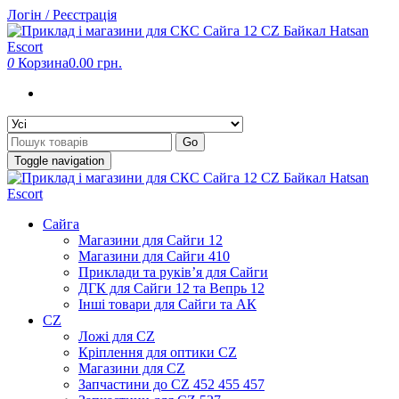
Skip
Логін / Реєстрація
to
the
content
0
Корзина
0.00 грн.
Go
Toggle navigation
Сайга
Магазини для Сайги 12
Магазини для Сайги 410
Приклади та руків’я для Сайги
ДГК для Сайги 12 та Вепрь 12
Інші товари для Сайги та АК
CZ
Ложі для CZ
Кріплення для оптики CZ
Магазини для CZ
Запчастини до CZ 452 455 457